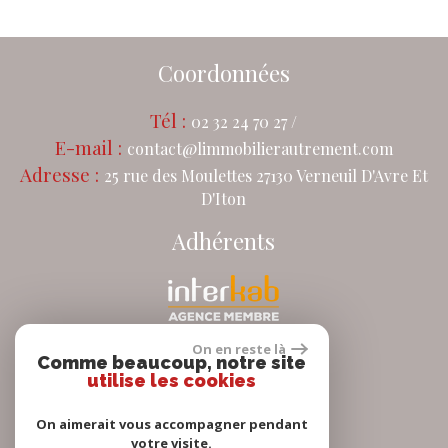
Coordonnées
Tél :
02 32 24 70 27 /
E-mail :
contact@limmobilierautrement.com
Adresse :
25 rue des Moulettes 27130 Verneuil D'Avre Et
D'Iton
Adhérents
On en reste là
Comme beaucoup, notre site
Se connecter
utilise les cookies
On aimerait vous accompagner pendant
Espace propriétaire
votre visite.