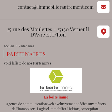
contact@limmobilierautrement.com
25 rue des Moulettes - 27130 Verneuil
D'Avre Et D'Iton
Accueil
Partenaires
PARTENAIRES
Voici la liste de nos Partenaires
La boite immo
Agence de communication web exclusivement dédiée aux métiers
de l'immobilier : Logiciel immobilier Hektor, conception...