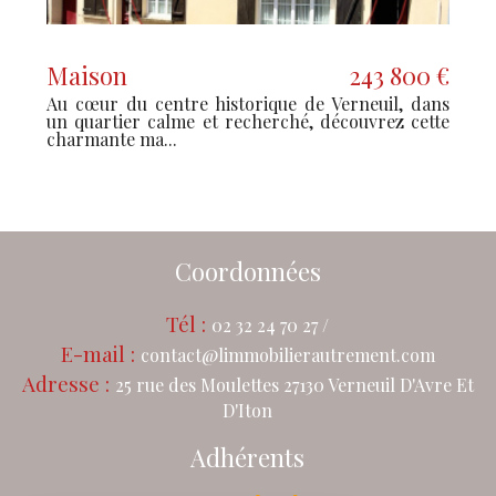
Maison
243 800 €
M
Au cœur du centre historique de Verneuil, dans
À 
un quartier calme et recherché, découvrez cette
Av
charmante ma...
et
Coordonnées
Tél :
02 32 24 70 27 /
E-mail :
contact@limmobilierautrement.com
Adresse :
25 rue des Moulettes 27130 Verneuil D'Avre Et
D'Iton
Adhérents