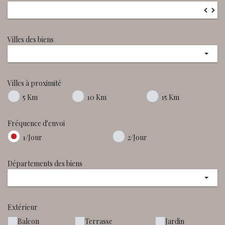
▼
▲
Villes des biens
Villes à proximité
5 Km
10 Km
15 Km
Fréquence d'envoi
1/Jour
2/Jour
Départements des biens
Extérieur
Balcon
Terrasse
Jardin