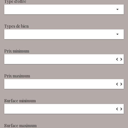
Type d'offre
Types de bien
Prix minimum
▼
▲
Prix maximum
▼
▲
Surface minimum
▼
▲
Surface maximum