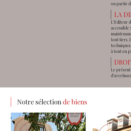
ou partie d
LA D
L'Editeur d
accessible 
maintenance
tout tiers
techniques,
à tout ou p
DROI
Le présent 
d'avertiss
Notre sélection
de biens