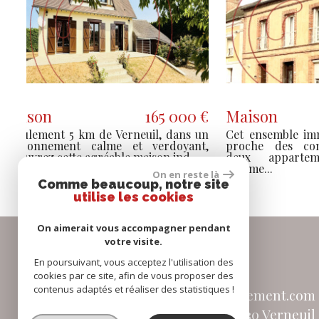
Maison
302 100 €
Maison
Située dans un quartier calme et
Maison de
recherché, à proximité immédiate des
charme de
commerces et de la gare, cette maison...
idéale pour
On en reste là
Comme beaucoup, notre site
utilise les cookies
On aimerait vous accompagner pendant
Coordonnées
votre visite.
En poursuivant, vous acceptez l'utilisation des
Tél :
02 32 24 70 27 /
cookies par ce site, afin de vous proposer des
contenus adaptés et réaliser des statistiques !
E-mail :
contact@limmobilierautrement.com
Adresse :
25 rue des Moulettes 27130 Verneuil 