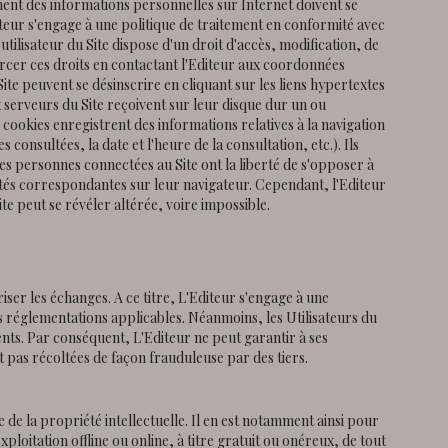
ement des informations personnelles sur Internet doivent se
teur s'engage à une politique de traitement en conformité avec
tilisateur du Site dispose d'un droit d'accès, modification, de
ercer ces droits en contactant l'Editeur aux coordonnées
 Site peuvent se désinscrire en cliquant sur les liens hypertextes
 serveurs du Site reçoivent sur leur disque dur un ou
cookies enregistrent des informations relatives à la navigation
s consultées, la date et l'heure de la consultation, etc.). Ils
 Les personnes connectées au Site ont la liberté de s'opposer à
lités correspondantes sur leur navigateur. Cependant, l'Editeur
Site peut se révéler altérée, voire impossible.
ser les échanges. A ce titre, L'Editeur s'engage à une
 réglementations applicables. Néanmoins, les Utilisateurs du
rents. Par conséquent, L'Editeur ne peut garantir à ses
t pas récoltées de façon frauduleuse par des tiers.
 de la propriété intellectuelle. Il en est notamment ainsi pour
loitation offline ou online, à titre gratuit ou onéreux, de tout