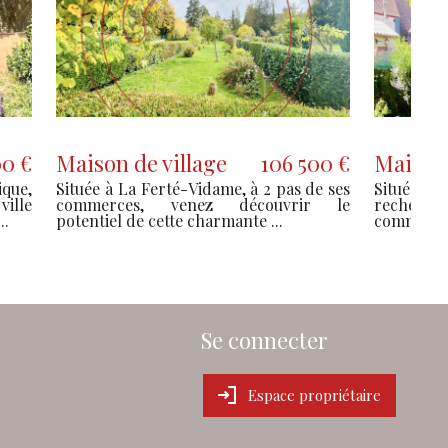
90 800 €
Maison
307 400 €
neuil-sur-
Au calme, dans un environnement
opriété de
verdoyant, découvrez cette superbe
œur de la
longère de caractère entièrement
rénovée...
Se connecter
Espace propriétaire