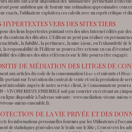
teurs du Site ont à leur disposition des "simulateurs" permettant d'effect
n'ont pour ambition que de fournir une estimation approximative concern
ur exacts, l'utilisateur exploitera ces calculs avec un esprit critique et 
S HYPERTEXTES VERS DES SITES TIERS
pose des liens hypertextes pointant vers des sites Internet édités par des t
ur du contenu des dits sites. L'Editeur ne peut pas réaliser en permanenc
l'exactitude, la fiabilité, la pertinence, la mise à jour, ou l'exhaustivité 
 la responsabilité de l'Editeur ne pourra être retenue en cas d'éventuel lit
bilité des éditeurs des sites référencés sur le Site pourra être engagée.
OSITIF DE MÉDIATION DES LITIGES DE C
t aux articles du code de la consommation L611-1 et suivants et R612-1 e
le portant sur l'exécution du contrat de vente et/ou la prestation de ser
ent introduite auprès de notre service client, le Consommateur pourra r
- VIVONS MIEUX ENSEMBLE soit par courrier en écrivant au 2 impasse
 en ligne disponible à l'adresse suivante : www.mediation-vivons-mieux
vivons-mieux-ensemble.fr.
ROTECTION DE LA VIE PRIVÉE ET DES DO
lecte les informations personnelles fournies par les Utilisateurs à l'occasio
ment de statistiques générales sur le trafic sur le Site ; L'envoi vers les a