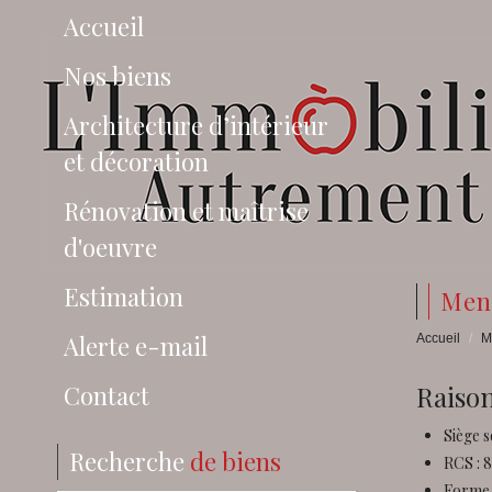
Accueil
Nos biens
Architecture d’intérieur
et décoration
Rénovation et maîtrise
d'oeuvre
Estimation
me
Alerte e-mail
Accueil
M
Contact
Raison
Siège s
Recherche
de biens
RCS : 
Forme 