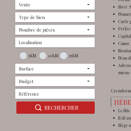
Vente
Siret 
Numero
Type de bien
Carte 
Préfec
Nombre de pièces
Capita
Caisse 
Montan
5KM
10KM
25KM
Nom d
Adress
Surface
mieux-
Budget
Ces inform
HÉB
RECHERCHER
Le Site
SAS au 
Siège s