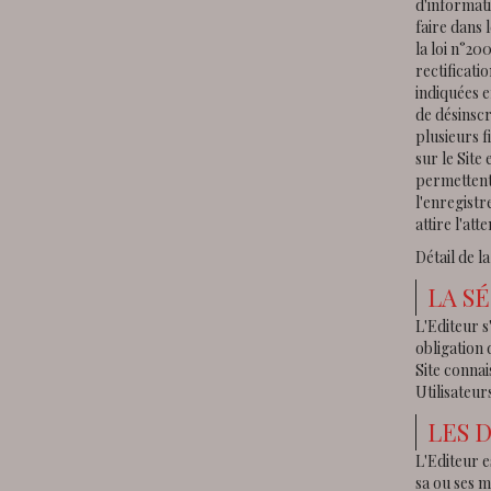
d'informati
faire dans 
la loi n°20
rectificati
indiquées e
de désinscr
plusieurs f
sur le Site 
permettent 
l'enregistr
attire l'at
Détail de l
LA S
L'Editeur s
obligation
Site connai
Utilisateur
LES 
L'Editeur e
sa ou ses m