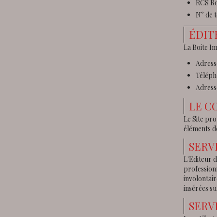
RCS Ro
N° de t
ÉDIT
La Boite I
Adress
Télépho
Adress
LE C
Le Site pro
éléments de
SERV
L'Editeur 
professionn
involontair
insérées su
SERV