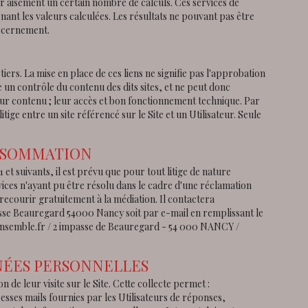
uer aisément un certain nombre de calculs. Ces services de
ant les valeurs calculées. Les résultats ne pouvant pas être
discernement.
iers. La mise en place de ces liens ne signifie pas l'approbation
e un contrôle du contenu des dits sites, et ne peut donc
de leur contenu ; leur accès et bon fonctionnement technique. Par
ige entre un site référencé sur le Site et un Utilisateur. Seule
ONSOMMATION
t suivants, il est prévu que pour tout litige de nature
vices n'ayant pu être résolu dans le cadre d'une réclamation
ecourir gratuitement à la médiation. Il contactera
 Beauregard 54000 Nancy soit par e-mail en remplissant le
-ensemble.fr / 2 impasse de Beauregard - 54 000 NANCY /
NNÉES PERSONNELLES
n de leur visite sur le Site. Cette collecte permet :
dresses mails fournies par les Utilisateurs de réponses,