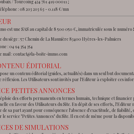
ubaix / Tourcoing 424 761 419 00011 ;
éléphone : 08 203 203 63 - 0.118 €/mn
EUR
mmo est une SAS au capital de 8 500 050 €, immatriculée sous le numéro
e du siège : 57 Chemin de La Maunière 83400 Hyères-les-Palmiers
ne : 04 94 354 354
e mail : contact@la-boite-immo.com
ONTENU ÉDITORIAL
pose un contenu éditorial (guides, actualités) dans un seul but documentai
 réflexion. Les Utilisateurs sont invités par l'Editeur à exploiter ces inf
ICE PETITES ANNONCES
déploie des efforts permanents en termes humain, technique et financier 
elle en faveur des Utilisateurs du Site. En dépit de ses efforts, l'Edite
e de sa part ayant pour conséquence l'absence d'exactitude, de fiabilité, 
r le service "Petites Annonces" du Site. Il en est de même pour la disponibi
ICES DE SIMULATIONS