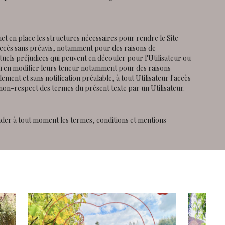
met en place les structures nécessaires pour rendre le Site
'accès sans préavis, notamment pour des raisons de
tuels préjudices qui peuvent en découler pour l'Utilisateur ou
ou en modifier leurs teneur notamment pour des raisons
lement et sans notification préalable, à tout Utilisateur l'accès
 non-respect des termes du présent texte par un Utilisateur.
ender à tout moment les termes, conditions et mentions