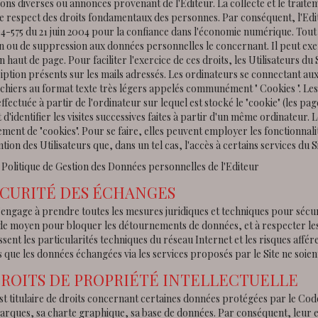
ons diverses ou annonces provenant de l'Editeur. La collecte et le trait
le respect des droits fondamentaux des personnes. Par conséquent, l'Edi
04-575 du 21 juin 2004 pour la confiance dans l'économie numérique. Tout u
on ou de suppression aux données personnelles le concernant. Il peut ex
n haut de page. Pour faciliter l'exercice de ces droits, les Utilisateurs du
iption présents sur les mails adressés. Les ordinateurs se connectant aux
ichiers au format texte très légers appelés communément " Cookies ". Les 
effectuée à partir de l'ordinateur sur lequel est stocké le "cookie" (les page
d'identifier les visites successives faites à partir d'un même ordinateur.
ement de "cookies". Pour se faire, elles peuvent employer les fonctionna
tention des Utilisateurs que, dans un tel cas, l'accès à certains services du 
a Politique de Gestion des Données personnelles de l'Editeur
ÉCURITÉ DES ÉCHANGES
'engage à prendre toutes les mesures juridiques et techniques pour sécuri
 de moyen pour bloquer les détournements de données, et à respecter les
ssent les particularités techniques du réseau Internet et les risques affé
s que les données échangées via les services proposés par le Site ne soien
DROITS DE PROPRIÉTÉ INTELLECTUELLE
st titulaire de droits concernant certaines données protégées par le Code
arques, sa charte graphique, sa base de données. Par conséquent, leur exp