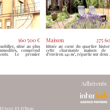
108 000 €
Propriete
1
 caractère de 89 m² alliant
À seulement 10 km de Ver
 l'ancien et beaux volumes,
Avre, découvrez cette pr
 une première acquisit...
caractère nichée au c
campagn...
Adhérents
D'Avre Et D'Iton