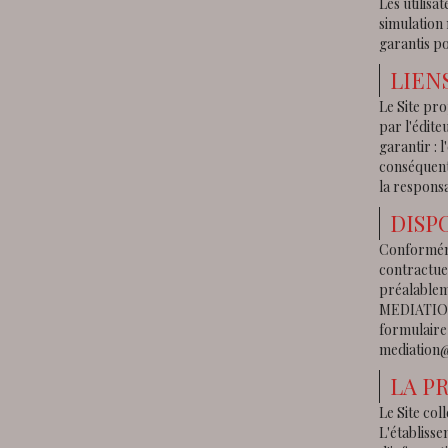
Les utilisa
simulation 
garantis po
LIEN
Le Site pro
par l'édite
garantir : 
conséquent,
la responsa
DISP
Conformémen
contractuel
préalablem
MEDIATION 
formulaire
mediation@
LA P
Le Site col
L'établisse