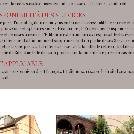
e ces données sans le consentement expresse de l'Editeur est interdite.
ISPONIBILITÉ DES SERVICES
ispose d'une obligation de moyens en terme d'accessibilité de service et 
7 jours sur 7 et 24 heures sur 24. Néanmoins, L'Editeur peut suspendre l
 et de mises à niveau. L'Editeur n'est en aucun cas responsable des éven
. L'Editeur peut à tout moment supprimer tout ou partie de ses Services 
 et cela sans préavis. L'Editeur se réserve la faculté de refuser, unilatéra
artie du Site. Une telle décision pourrait notamment être prise en cas de
T APPLICABLE
texte est soumis au droit français. L'Editeur se réserve le droit d'en am
ement.