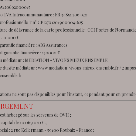
: 85120692000015
 TVA Intracommunautaire : FR 33 851 206 920
professionnelle T n° CPI27012019000041625
ture de délivrance de la carte professionnelle : CCI Portes de Normandi
l : 10000 €
garantie financière : AIG Assurances
t garantie financière : 150000 €
u médiateur : MEDIATION - VIVONS MIEUX ENSEMBLE
e du site médiateur : www.mediation-vivons-mieux-ensemble.fr / 2 imp
ensemble.fr
ations ne sont pas disponibles pour l'instant, cependant pour en prendr
ERGEMENT
 est hébergé sur les serveurs de OVH ;
capital de 10 069 020 € ;
ocial : 2 rue Kellermann - 59100 Roubaix - France ;