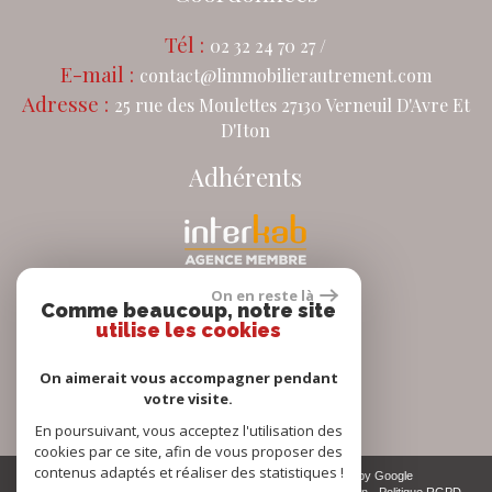
Tél :
02 32 24 70 27 /
E-mail :
contact@limmobilierautrement.com
Adresse :
25 rue des Moulettes 27130 Verneuil D'Avre Et
D'Iton
Adhérents
On en reste là
Comme beaucoup, notre site
Se connecter
utilise les cookies
On aimerait vous accompagner pendant
Espace propriétaire
votre visite.
En poursuivant, vous acceptez l'utilisation des
cookies par ce site, afin de vous proposer des
contenus adaptés et réaliser des statistiques !
© 2026 | Tous droits réservés | Traduction powered by Google