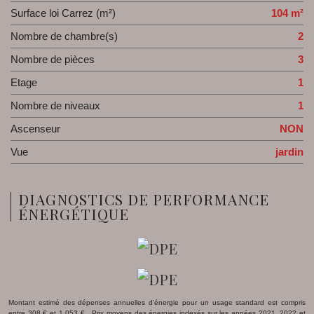
Surface loi Carrez (m²)
104 m²
Nombre de chambre(s)
2
Nombre de pièces
3
Etage
1
Nombre de niveaux
1
Ascenseur
NON
Vue
jardin
DIAGNOSTICS DE PERFORMANCE
ÉNERGÉTIQUE
Montant estimé des dépenses annuelles d'énergie pour un usage standard est compris
entre 308 € et 1 053 € . Prix moyens des énergies indexés sur les années 2021, 2022 et